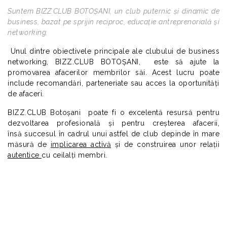
Suntem BIZZ.CLUB BOTOȘANI, un club puternic și dinamic de
business, bazat pe sprijin reciproc, educație antreprenorială și
networking.
Unul dintre obiectivele principale ale clubului de business
networking, BIZZ.CLUB BOTOȘANI, este să ajute la
promovarea afacerilor membrilor săi. Acest lucru poate
include recomandări, parteneriate sau acces la oportunități
de afaceri.
BIZZ.CLUB Botoșani poate fi o excelentă resursă pentru
dezvoltarea profesională și pentru creșterea afacerii,
însă succesul în cadrul unui astfel de club depinde în mare
măsură de
implicarea activă
și de construirea unor relații
autentice
cu ceilalți membri.