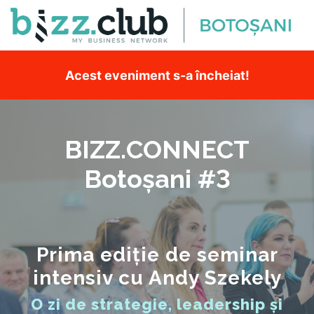
Acest eveniment s-a încheiat!
BIZZ.CONNECT
Botoșani #3
Prima ediție de seminar
intensiv cu Andy Szekely
O zi de strategie, leadership și