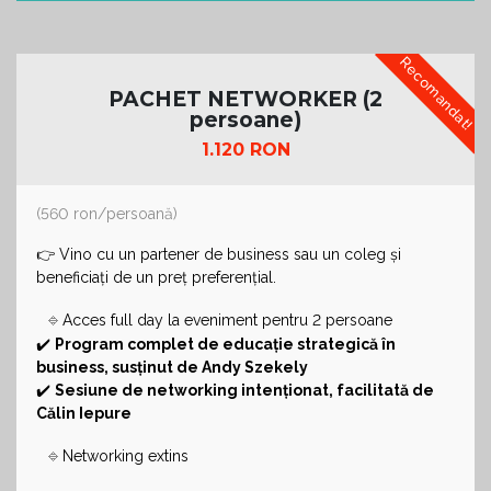
Recomandat!
PACHET NETWORKER (2
persoane)
1.120 RON
(560 ron/persoană)
👉 Vino cu un partener de business sau un coleg și
beneficiați de un preț preferențial.
🔹
Acces full day la eveniment pentru 2 persoane
✔️
Program complet de educație strategică în
business, susținut de Andy Szekely
✔️
Sesiune de networking intenționat, facilitată de
Călin Iepure
🔹
Networking extins