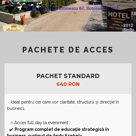
Bulevardul Mihai Eminescu 67, Botoșani 717113
PACHETE DE ACCES
PACHET STANDARD
640 RON
Ideal pentru cei care vor claritate, structură și direcție în
business.
🔹
Acces full day la eveniment :
✔️
Program complet de educație strategică în
business, susținut de Andy Szekely