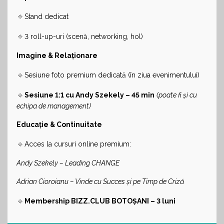
🔹
Stand dedicat
🔹
3 roll-up-uri (scenă, networking, hol)
Imagine & Relaționare
🔹
Sesiune foto premium dedicată (în ziua evenimentului)
🔹
Sesiune 1:1 cu Andy Szekely – 45 min
(poate fi și cu
echipa de management)
Educație & Continuitate
🔹
Acces la cursuri online premium:
Andy Szekely – Leading CHANGE
Adrian Cioroianu – Vinde cu Succes și pe Timp de Criză
🔹
Membership BIZZ.CLUB BOTOȘANI – 3 luni