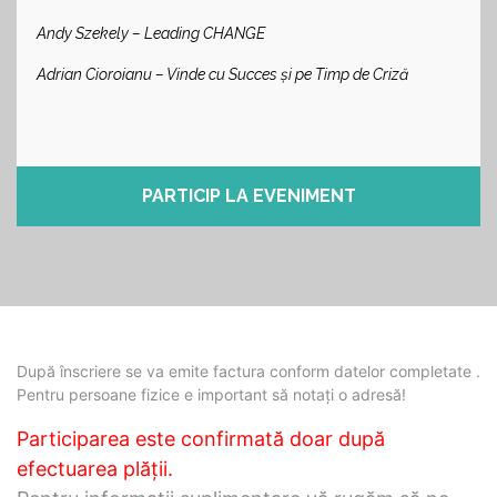
Andy Szekely – Leading CHANGE
Adrian Cioroianu – Vinde cu Succes și pe Timp de Criză
PARTICIP LA EVENIMENT
După înscriere se va emite factura conform datelor completate .
Pentru persoane fizice e important să notați o adresă!
Participarea este confirmată doar după
efectuarea plății.