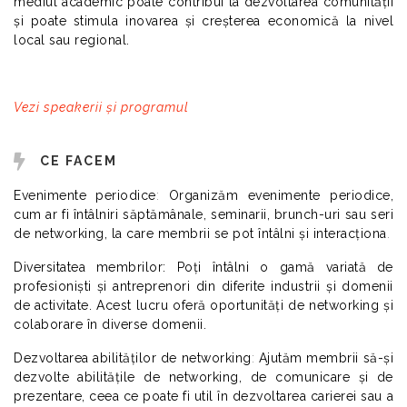
mediul academic poate contribui la dezvoltarea comunității
și poate stimula inovarea și creșterea economică la nivel
local sau regional.
Vezi speakerii și programul
CE FACEM
Evenimente periodice
:
Organizăm evenimente periodice,
cum ar fi întâlniri săptămânale, seminarii, brunch-uri sau seri
de networking, la care membrii se pot întâlni și interacționa
.
Diversitatea membrilor: Poți întâlni o gamă variată de
profesioniști și antreprenori din diferite industrii și domenii
de activitate. Acest lucru oferă oportunități de networking și
colaborare în diverse domenii.
Dezvoltarea abilităților de networking
:
Ajutăm membrii să-și
dezvolte abilitățile de networking, de comunicare și de
prezentare, ceea ce poate fi util în dezvoltarea carierei sau a