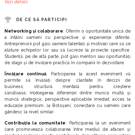
Vezi detalii
DE CE SĂ PARTICIPI
Networking și colaborare
:
Oferim o oportunitate unică de
a întâlni oameni cu perspective și experiențe diferite.
Antreprenorii pot găsi oameni talentați și motivați care să se
alăture echipelor lor sau să lucreze la proiecte specifice.
Studenții, pe de altă parte, pot găsi mentori sau oportunități
de stagii și de învățare practică în companii în dezvoltare
.
Învățare continuă
:
Participarea la acest eveniment vă
permite să învățați despre :claritate în decizii de
business; structură mentală pentru creștere
sănătoasă; înțelegerea diferenței dintre muncă multă și
muncă strategică; perspective aplicabile imediat; acces la
educație premium, la Botoșani; conectare cu oameni care
gândesc la nivel similar.
Contribuția la comunitate
:
Participarea la un eveniment
care promovează colaborarea între mediul de afaceri și