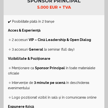
SPONSOR PRINCIPAL
5.000 EUR + TVA
✔️ Posibilitate plată în 2 tranșe
Acces & Experiență
🔹
2 accesuri
VIP – Cină Leadership & Open Dialog
🔹
3 accesuri
General
la seminar (full day)
Vizibilitate & Poziționare
🔹
Menționare ca
Sponsor Principal
în toate materialele
oficiale
🔹
Intervenție de
3 minute pe scenă
în deschiderea
evenimentului
🔹
Logo poziționat vizibil în sală și în comunicarea online
Expunere fizică