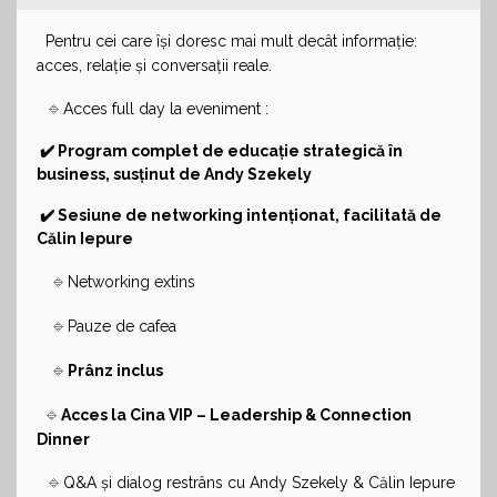
Pentru cei care își doresc mai mult decât informație:
acces, relație și conversații reale.
🔹
Acces full day la eveniment :
✔️ Program complet de educație strategică în
business, susținut de Andy Szekely
✔️ Sesiune de networking intenționat, facilitată de
Călin Iepure
🔹
Networking extins
🔹
Pauze de cafea
🔹
Prânz inclus
🔹
Acces la Cina VIP – Leadership & Connection
Dinner
🔹
Q&A și dialog restrâns cu Andy Szekely & Călin Iepure