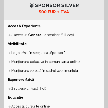
🥈 SPONSOR SILVER
500 EUR + TVA
Acces & Experiență
🔹
2 accesuri
General
la seminar (full day)
Vizibilitate
🔹
Logo afișat în secțiunea „Sponsori”
🔹
Menționare colectivă în comunicarea online
🔹
Menționare verbală în cadrul evenimentului
Expunere fizică
🔹
2 roll-up-uri (sală, hol)
Educație
🔹
Acces la cursurile online: